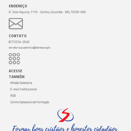
ENDEREÇO
R. Dom Aquino, 1119 - Centro, Corumbá - MS, 79330-060
CONTATO
(67) 3234-2640
secretaria.academica@steresa.org.br
ACESSE
TAMBÉM
Missão Salesiana
E-mail Institucional
RSB
Centro Salesiano de Formação
Formar bons cristãos e honestos cidadãos.