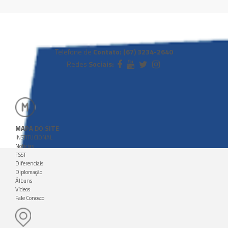
Telefone de
Contato: (67) 3234-2640
Redes
Sociais:
MAPA DO SITE
INSTITUCIONAL
Notícias
FSST
Diferenciais
Diplomação
Álbuns
Vídeos
Fale Conosco